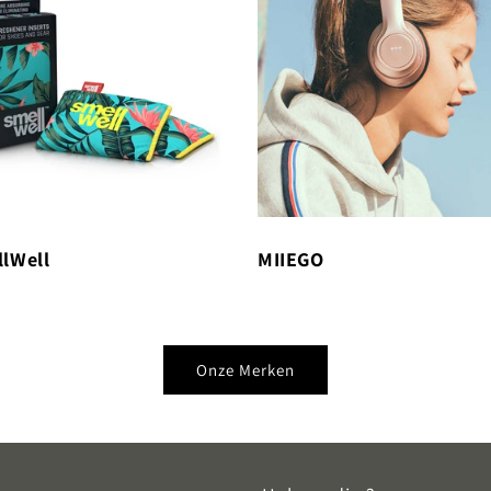
lWell
MIIEGO
Onze Merken