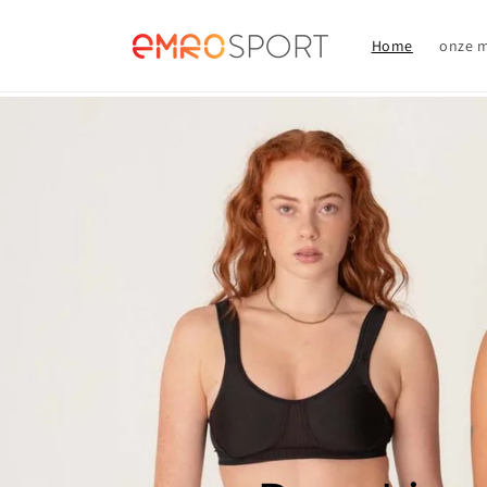
Meteen
naar de
content
Home
onze 