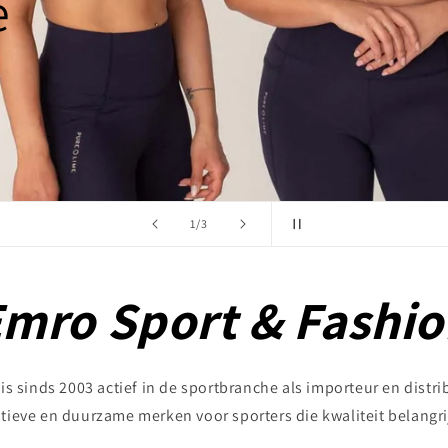
van
2
/
3
mro Sport & Fashi
s sinds 2003 actief in de sportbranche als importeur en distri
tieve en duurzame merken voor sporters die kwaliteit belangri