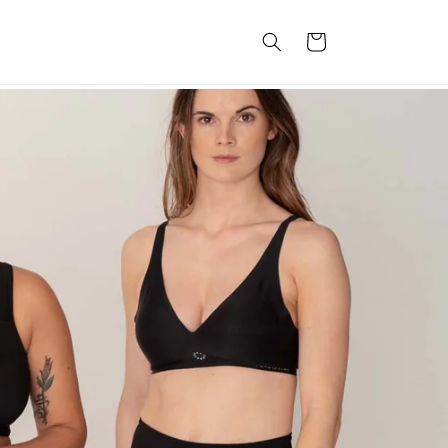
Winkelwagen
SmellWell
Info