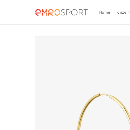
Meteen
naar de
content
Home
onze 
Ga direct naar
productinformatie