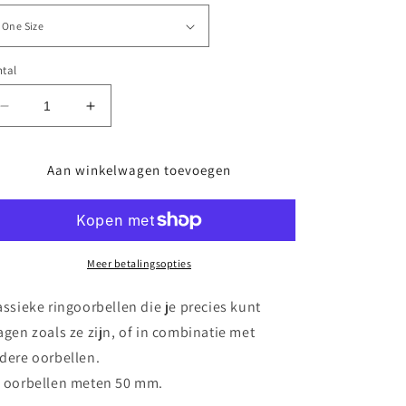
tal
Aantal
Aantal
verlagen
verhogen
voor
voor
Aan winkelwagen toevoegen
Classic
Classic
Hoops
Hoops
Oorbellen
Oorbellen
50
50
mm
mm
-
Meer betalingsopties
-
18
18
karaat
karaat
assieke ringoorbellen die je precies kunt
verguld
verguld
agen zoals ze zijn, of in combinatie met
goud
goud
dere oorbellen.
 oorbellen meten 50 mm.