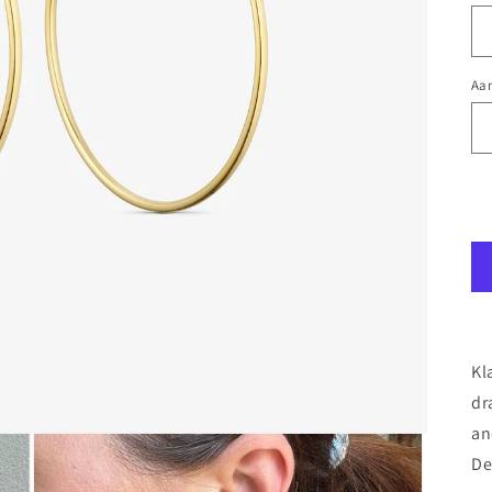
Aan
Kl
dr
an
De