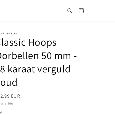
Winkelwagen
LFF JEWELRY
lassic Hoops
orbellen 50 mm -
8 karaat verguld
goud
ormale
22,99 EUR
ijs
lusief btw.
at