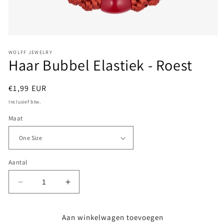
Media
1
openen
WOLFF JEWELRY
Haar Bubbel Elastiek - Roest
in
modaal
Normale
€1,99 EUR
prijs
Inclusief btw.
Maat
Aantal
Aantal
Aantal
verlagen
verhogen
voor
voor
Aan winkelwagen toevoegen
Haar
Haar