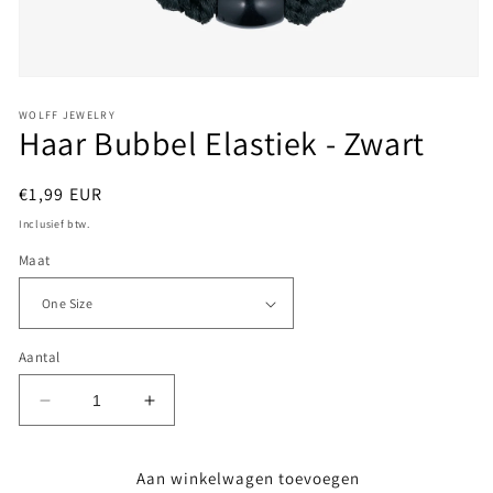
Media
1
openen
WOLFF JEWELRY
Haar Bubbel Elastiek - Zwart
in
modaal
Normale
€1,99 EUR
prijs
Inclusief btw.
Maat
Aantal
Aantal
Aantal
verlagen
verhogen
voor
voor
Aan winkelwagen toevoegen
Haar
Haar