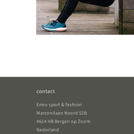
Media
6
openen
in
modaal
contact
Emro sport & fashion
Marconilaan Noord 52B
4614 HB Bergen op Zoom
Nederland