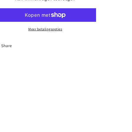
ACTIVE
ACTIVE
GO
GO
-
-
Black
Black
Meer betalingsopties
Share