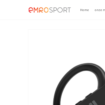
Meteen
naar de
content
Home
onze 
Ga direct naar
productinformatie