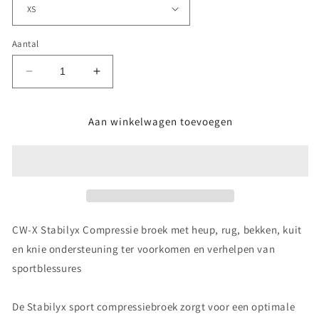
Aantal
Aantal
Aantal
verlagen
verhogen
voor
voor
Aan winkelwagen toevoegen
Stabiliyx
Stabiliyx
compressiebroek
compressiebroek
Vrouw
Vrouw
CW-X Stabilyx Compressie broek met heup, rug, bekken, kuit
en knie ondersteuning ter voorkomen en verhelpen van
sportblessures
De Stabilyx sport compressiebroek zorgt voor een optimale