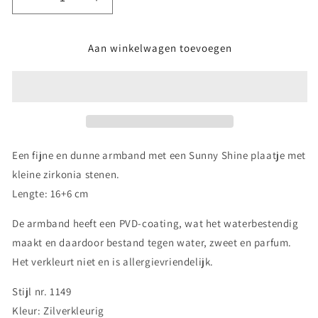
Aantal
Aantal
verlagen
verhogen
voor
voor
Aan winkelwagen toevoegen
Sunny
Sunny
Shine
Shine
Armband
Armband
-
-
Zilverkleurig
Zilverkleurig
Een fijne en dunne armband met een Sunny Shine plaatje met
kleine zirkonia stenen.
Lengte: 16+6 cm
De armband heeft een PVD-coating, wat het waterbestendig
maakt en daardoor bestand tegen water, zweet en parfum.
Het verkleurt niet en is allergievriendelijk.
Stijl nr. 1149
Kleur: Zilverkleurig