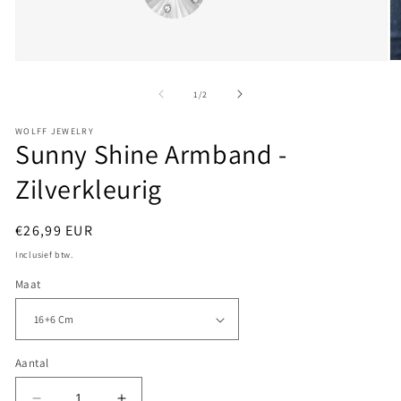
Media
M
1
2
openen
o
van
1
/
2
in
in
modaal
m
WOLFF JEWELRY
Sunny Shine Armband -
Zilverkleurig
Normale
€26,99 EUR
prijs
Inclusief btw.
Maat
Aantal