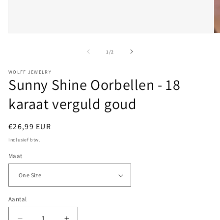
Media
M
1
2
openen
o
van
1
/
2
in
in
modaal
m
WOLFF JEWELRY
Sunny Shine Oorbellen - 18
karaat verguld goud
Normale
€26,99 EUR
prijs
Inclusief btw.
Maat
Aantal