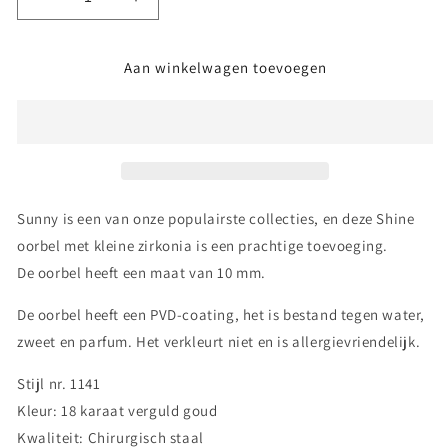
Aantal
Aantal
verlagen
verhogen
voor
voor
Aan winkelwagen toevoegen
Sunny
Sunny
Shine
Shine
Oorbellen
Oorbellen
-
-
18
18
karaat
karaat
verguld
verguld
goud
goud
Sunny is een van onze populairste collecties, en deze Shine
oorbel met kleine zirkonia is een prachtige toevoeging.
De oorbel heeft een maat van 10 mm.
De oorbel heeft een PVD-coating, het is bestand tegen water,
zweet en parfum. Het verkleurt niet en is allergievriendelijk.
Stijl nr. 1141
Kleur: 18 karaat verguld goud
Kwaliteit: Chirurgisch staal