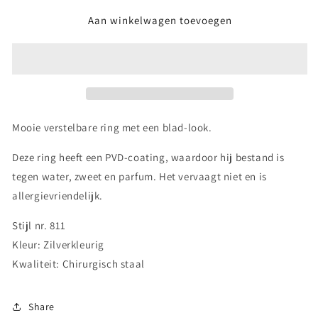
voor
voor
Aan winkelwagen toevoegen
Vanza
Vanza
Ring
Ring
-
-
Zilverkleurig
Zilverkleurig
Mooie verstelbare ring met een blad-look.
Deze ring heeft een PVD-coating, waardoor hij bestand is
tegen water, zweet en parfum. Het vervaagt niet en is
allergievriendelijk.
Stijl nr. 811
Kleur: Zilverkleurig
Kwaliteit: Chirurgisch staal
Share